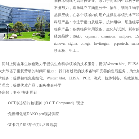
物技术领域的高科技企业。致力于向国内生命科学
不懈努力，鑫乐建立了涵盖分子生物学、细胞生物
品供应线，在各个领域内向用户提供世界领先水平
科研产品：专注于蛋白质组学、抗体组学、细胞组
临床产品：各类临床常用设备、生化与试剂、耗材
经营品牌：R&D、 cayman 、chemicon、millpore、CST、s
abnova、sigma、omega、Invitrogen、 prprote
杉金桥、生工...
同时上海鑫乐生物也致力于提供生命科学领域的技术服务，提供Western blot、EL
大大节省了重复劳动的时间和精力； 我们有过硬的技术咨询和完善的售后服务，为您
术服务：提供包括免疫组化、Western blot、ELISA、PCR、流式、抗体制备、高
司理念：提供优质产品，服务生命科学
务宗旨：专业 快捷 周到
·
OCT冰冻切片包埋剂（O.C.T. Compound）现货
·
免疫组化笔DAKO pen现货供应
·
莱卡刀片818莱卡刀片819 现货