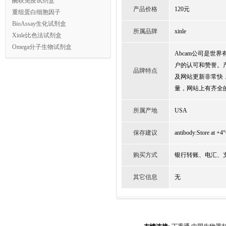
酶联免疫试剂盒
产品价格
120元
重组蛋白细胞因子
BioAssay生化试剂盒
所属品牌
xinle
Xinle比色法试剂盒
Omega分子生物试剂盒
Abcam公司是
户的认可和赞誉。
品牌特点
及网站更新非常快
量，网站上有齐全
所属产地
USA
保存建议
antibody:Store at +4°
购买方式
银行转账、电汇、支票
其它信息
无