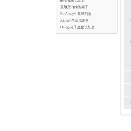
酶联免疫试剂盒
重组蛋白细胞因子
BioAssay生化试剂盒
Xinle比色法试剂盒
Omega分子生物试剂盒