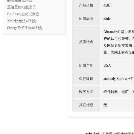
酶联免疫试剂盒
产品价格
450元
重组蛋白细胞因子
BioAssay生化试剂盒
所属品牌
xinle
Xinle比色法试剂盒
Omega分子生物试剂盒
Abcam公司是
户的认可和赞誉。
品牌特点
及网站更新非常快
量，网站上有齐全
所属产地
USA
保存建议
antibody:Store at +4°
购买方式
银行转账、电汇、支票
其它信息
无