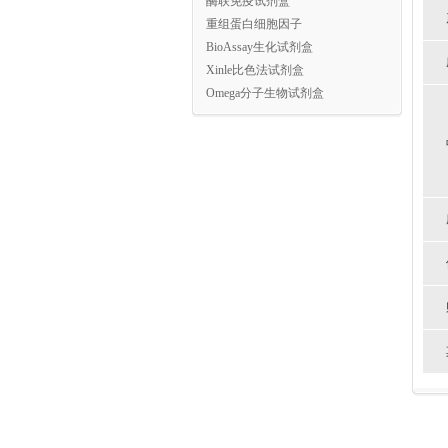
酶联免疫试剂盒
重组蛋白细胞因子
BioAssay生化试剂盒
Xinle比色法试剂盒
Omega分子生物试剂盒