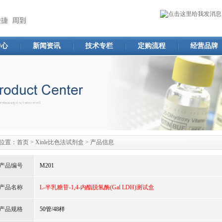
中心
新闻资讯
技术专栏
定购流程
经营品牌
位置：
首页
>
Xinle比色法试剂盒
> 产品信息
产品编号
M201
产品名称
L-半乳糖苷-1,4-内酯脱氢酶(Gal LDH)测试盒
产品规格
50管/48样