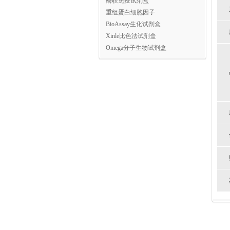
酶联免疫试剂盒
重组蛋白细胞因子
BioAssay生化试剂盒
Xinle比色法试剂盒
Omega分子生物试剂盒